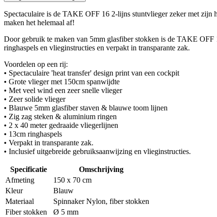
Spectaculaire is de TAKE OFF 16 2-lijns stuntvlieger zeker met zijn he
maken het helemaal af!
Door gebruik te maken van 5mm glasfiber stokken is de TAKE OFF 16 b
ringhaspels en vlieginstructies en verpakt in transparante zak.
Voordelen op een rij:
• Spectaculaire 'heat transfer' design print van een cockpit
• Grote vlieger met 150cm spanwijdte
• Met veel wind een zeer snelle vlieger
• Zeer solide vlieger
• Blauwe 5mm glasfiber staven & blauwe toom lijnen
• Zig zag steken & aluminium ringen
• 2 x 40 meter gedraaide vliegerlijnen
• 13cm ringhaspels
• Verpakt in transparante zak.
• Inclusief uitgebreide gebruiksaanwijzing en vlieginstructies.
Specificatie
Omschrijving
Afmeting
150 x 70 cm
Kleur
Blauw
Materiaal
Spinnaker Nylon, fiber stokken
Fiber stokken
Ø 5 mm