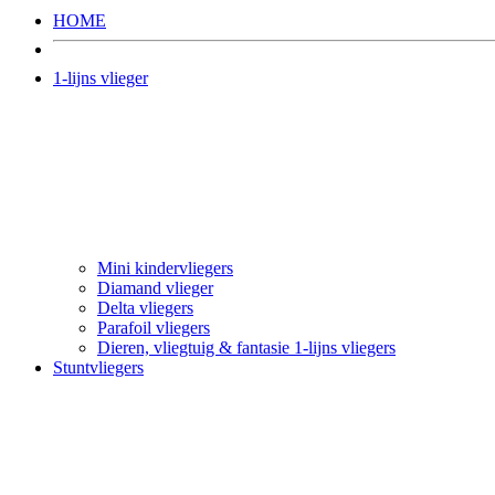
HOME
1-lijns vlieger
Mini kindervliegers
Diamand vlieger
Delta vliegers
Parafoil vliegers
Dieren, vliegtuig & fantasie 1-lijns vliegers
Stuntvliegers