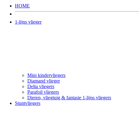
HOME
1-lijns vlieger
Mini kindervliegers
Diamand vlieger
Delta vliegers
Parafoil vliegers
Dieren, vliegtuig & fantasie 1-lijns vliegers
Stuntvliegers